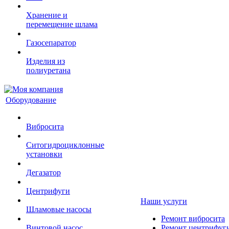
Хранение и
перемещение шлама
Газосепаратор
Изделия из
полиуретана
Оборудование
Вибросита
Ситогидроциклонные
установки
Дегазатор
Центрифуги
Наши услуги
Шламовые насосы
Ремонт вибросита
Винтовой насос
Ремонт центрифуг