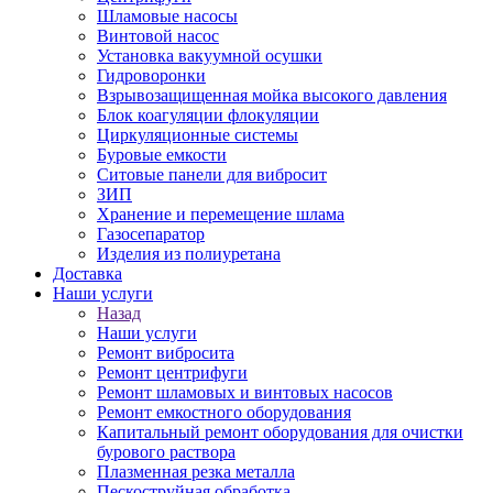
Шламовые насосы
Винтовой насос
Установка вакуумной осушки
Гидроворонки
Взрывозащищенная мойка высокого давления
Блок коагуляции флокуляции
Циркуляционные системы
Буровые емкости
Ситовые панели для вибросит
ЗИП
Хранение и перемещение шлама
Газосепаратор
Изделия из полиуретана
Доставка
Наши услуги
Назад
Наши услуги
Ремонт вибросита
Ремонт центрифуги
Ремонт шламовых и винтовых насосов
Ремонт емкостного оборудования
Капитальный ремонт оборудования для очистки
бурового раствора
Плазменная резка металла
Пескоструйная обработка