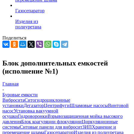
Газосепаратор
Изделия из
полиуретана
Поделиться
Блок дополнительных емкостей
(исполнение №1)
Главная
-
Буровые емкости
Вибросита
Ситогидроциклонные
установки
Дегазатор
Центрифуги
Шламовые насосы
Винтовой
насос
Установка вакуумной
осушки
Гидроворонки
Взрывозащищенная мойка высокого
давления
Блок коагуляции флокуляции
Циркуляционные
системы
Ситовые панели для вибросит
ЗИП
Хранение и
перемещение шлама
Газосепаратор
Изделия из полиуретана