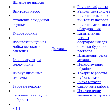
Шламовые насосы
Ремонт вибросита
Винтовой насос
Ремонт центрифуг
Ремонт шламовых 
Установка вакуумной
винтовых насосов
осушки
Ремонт емкостного
оборудования
Гидроворонки
Капитальный
ремонт
Взрывозащищенная
оборудования для
мойка высокого
очистки бурового
Доставка
давления
раствора
Плазменная резка
Блок коагуляции
металла
флокуляции
Пескоструйная
обработка
Циркуляционные
Токарные работы
системы
Рубка металла
Гибка металла
Буровые емкости
Сварочные работы
Изготовление
Ситовые панели для
металлоконструкц
вибросит
ЗИП