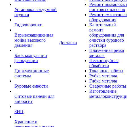
Ремонт шламовых 
Установка вакуумной
винтовых насосов
осушки
Ремонт емкостного
оборудования
Гидроворонки
Капитальный
ремонт
Взрывозащищенная
оборудования для
мойка высокого
очистки бурового
Доставка
давления
раствора
Плазменная резка
Блок коагуляции
металла
флокуляции
Пескоструйная
обработка
Циркуляционные
Токарные работы
системы
Рубка металла
Гибка металла
Буровые емкости
Сварочные работы
Изготовление
Ситовые панели для
металлоконструкц
вибросит
ЗИП
Хранение и
перемещение шлама