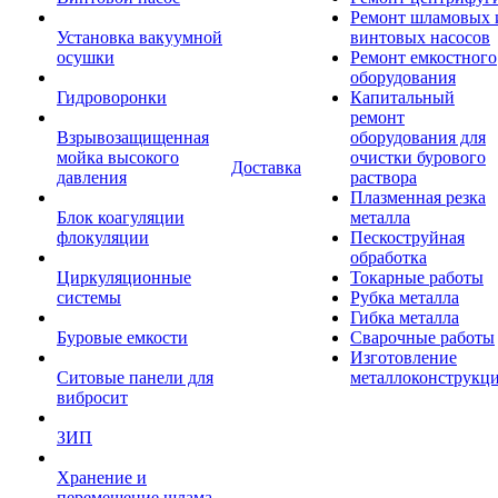
Ремонт шламовых 
Установка вакуумной
винтовых насосов
осушки
Ремонт емкостного
оборудования
Гидроворонки
Капитальный
ремонт
Взрывозащищенная
оборудования для
мойка высокого
очистки бурового
Доставка
давления
раствора
Плазменная резка
Блок коагуляции
металла
флокуляции
Пескоструйная
обработка
Циркуляционные
Токарные работы
системы
Рубка металла
Гибка металла
Буровые емкости
Сварочные работы
Изготовление
Ситовые панели для
металлоконструкц
вибросит
ЗИП
Хранение и
перемещение шлама