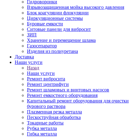
Гидроворонки
Взрывозащищенная мойка высокого давления
Блок коагуляции флокуляции
Циркуляционные системы
Буровые емкости
Ситовые панели для вибросит
ЗИП
Хранение и перемещение шлама
Газосепаратор
Изделия из полиуретана
Доставка
Наши услуги
Назад
Наши услуги
Ремонт вибросита
Ремонт центрифуги
Ремонт шламовых и винтовых насосов
Ремонт емкостного оборудования
Капитальный ремонт оборудования для очистки
бурового раствора
Плазменная резка металла
Пескоструйная обработка
Токарные работы
Рубка металла
Гибка металла