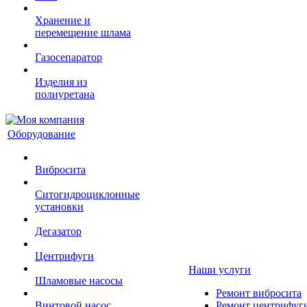
Хранение и
перемещение шлама
Газосепаратор
Изделия из
полиуретана
Оборудование
Вибросита
Ситогидроциклонные
установки
Дегазатор
Центрифуги
Наши услуги
Шламовые насосы
Ремонт вибросита
Винтовой насос
Ремонт центрифуг