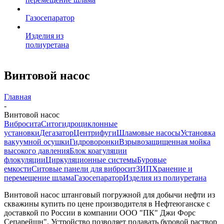
Газосепаратор
Изделия из
полиуретана
Винтовой насос
Главная
-
Винтовой насос
Вибросита
Ситогидроциклонные
установки
Дегазатор
Центрифуги
Шламовые насосы
Установка
вакуумной осушки
Гидроворонки
Взрывозащищенная мойка
высокого давления
Блок коагуляции
флокуляции
Циркуляционные системы
Буровые
емкости
Ситовые панели для вибросит
ЗИП
Хранение и
перемещение шлама
Газосепаратор
Изделия из полиуретана
Винтовой насос штанговый погружной для добычи нефти из
скважины купить по цене производителя в Нефтеюганске с
доставкой по России в компании ООО "ПК" Джи Форс
Сепарейшн". Устройство позволяет подавать буровой раствор