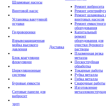
Шламовые насосы
Ремонт вибросита
Винтовой насос
Ремонт центрифуг
Ремонт шламовых 
Установка вакуумной
винтовых насосов
осушки
Ремонт емкостного
оборудования
Гидроворонки
Капитальный
ремонт
Взрывозащищенная
оборудования для
мойка высокого
очистки бурового
Доставка
давления
раствора
Плазменная резка
Блок коагуляции
металла
флокуляции
Пескоструйная
обработка
Циркуляционные
Токарные работы
системы
Рубка металла
Гибка металла
Буровые емкости
Сварочные работы
Изготовление
Ситовые панели для
металлоконструкц
вибросит
ЗИП