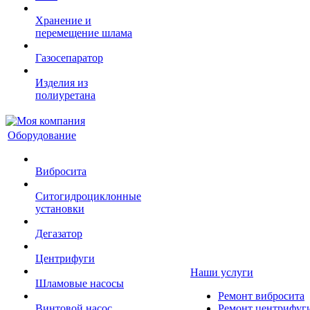
Хранение и
перемещение шлама
Газосепаратор
Изделия из
полиуретана
Оборудование
Вибросита
Ситогидроциклонные
установки
Дегазатор
Центрифуги
Наши услуги
Шламовые насосы
Ремонт вибросита
Винтовой насос
Ремонт центрифуг