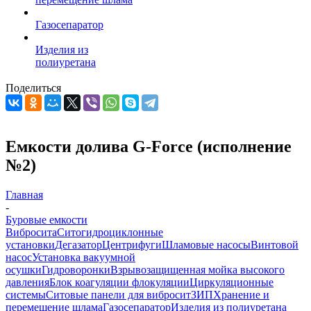
Газосепаратор
Изделия из
полиуретана
Поделиться
Емкости долива G-Force (исполнение
№2)
Главная
-
Буровые емкости
Вибросита
Ситогидроциклонные
установки
Дегазатор
Центрифуги
Шламовые насосы
Винтовой
насос
Установка вакуумной
осушки
Гидроворонки
Взрывозащищенная мойка высокого
давления
Блок коагуляции флокуляции
Циркуляционные
системы
Ситовые панели для вибросит
ЗИП
Хранение и
перемещение шлама
Газосепаратор
Изделия из полиуретана