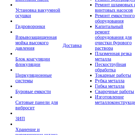
Ремонт шламовых 
Установка вакуумной
винтовых насосов
осушки
Ремонт емкостного
оборудования
Гидроворонки
Капитальный
ремонт
Взрывозащищенная
оборудования для
мойка высокого
очистки бурового
Доставка
давления
раствора
Плазменная резка
Блок коагуляции
металла
флокуляции
Пескоструйная
обработка
Циркуляционные
Токарные работы
системы
Рубка металла
Гибка металла
Буровые емкости
Сварочные работы
Изготовление
Ситовые панели для
металлоконструкц
вибросит
ЗИП
Хранение и
перемещение шлама