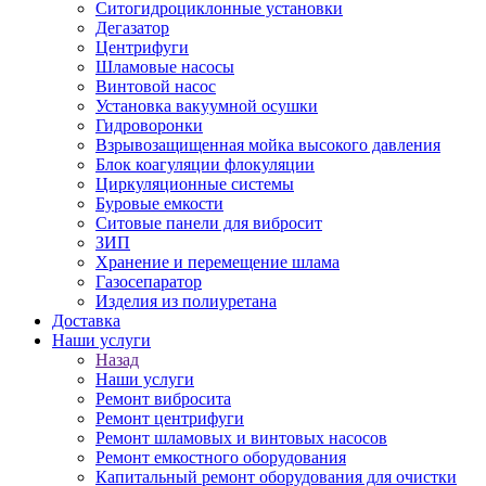
Ситогидроциклонные установки
Дегазатор
Центрифуги
Шламовые насосы
Винтовой насос
Установка вакуумной осушки
Гидроворонки
Взрывозащищенная мойка высокого давления
Блок коагуляции флокуляции
Циркуляционные системы
Буровые емкости
Ситовые панели для вибросит
ЗИП
Хранение и перемещение шлама
Газосепаратор
Изделия из полиуретана
Доставка
Наши услуги
Назад
Наши услуги
Ремонт вибросита
Ремонт центрифуги
Ремонт шламовых и винтовых насосов
Ремонт емкостного оборудования
Капитальный ремонт оборудования для очистки