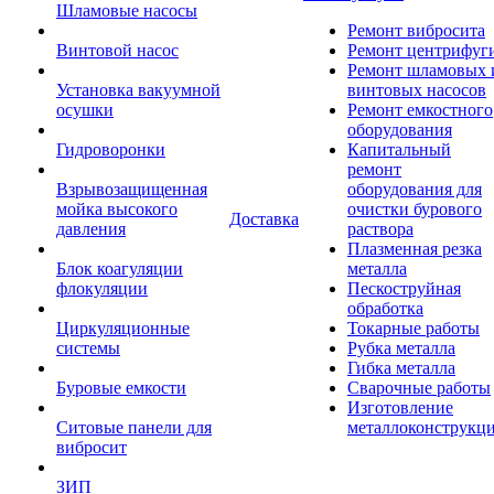
Шламовые насосы
Ремонт вибросита
Винтовой насос
Ремонт центрифуг
Ремонт шламовых 
Установка вакуумной
винтовых насосов
осушки
Ремонт емкостного
оборудования
Гидроворонки
Капитальный
ремонт
Взрывозащищенная
оборудования для
мойка высокого
очистки бурового
Доставка
давления
раствора
Плазменная резка
Блок коагуляции
металла
флокуляции
Пескоструйная
обработка
Циркуляционные
Токарные работы
системы
Рубка металла
Гибка металла
Буровые емкости
Сварочные работы
Изготовление
Ситовые панели для
металлоконструкц
вибросит
ЗИП